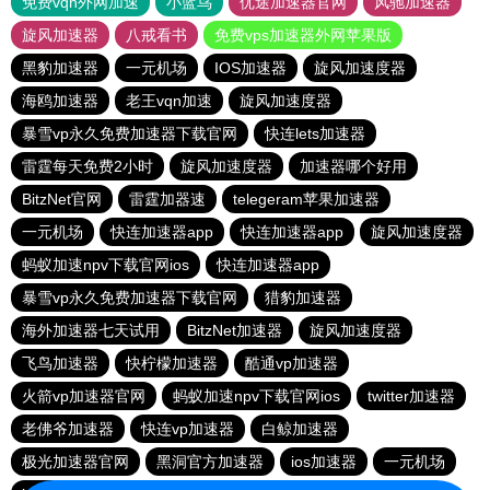
免费vqn外网加速
小蓝鸟
优途加速器官网
风驰加速器
旋风加速器
八戒看书
免费vps加速器外网苹果版
黑豹加速器
一元机场
IOS加速器
旋风加速度器
海鸥加速器
老王vqn加速
旋风加速度器
暴雪vp永久免费加速器下载官网
快连lets加速器
雷霆每天免费2小时
旋风加速度器
加速器哪个好用
BitzNet官网
雷霆加器速
telegeram苹果加速器
一元机场
快连加速器app
快连加速器app
旋风加速度器
蚂蚁加速npv下载官网ios
快连加速器app
暴雪vp永久免费加速器下载官网
猎豹加速器
海外加速器七天试用
BitzNet加速器
旋风加速度器
飞鸟加速器
快柠檬加速器
酷通vp加速器
火箭vp加速器官网
蚂蚁加速npv下载官网ios
twitter加速器
老佛爷加速器
快连vp加速器
白鲸加速器
极光加速器官网
黑洞官方加速器
ios加速器
一元机场