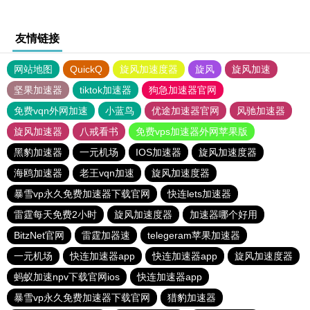
友情链接
网站地图
QuickQ
旋风加速度器
旋风
旋风加速
坚果加速器
tiktok加速器
狗急加速器官网
免费vqn外网加速
小蓝鸟
优途加速器官网
风驰加速器
旋风加速器
八戒看书
免费vps加速器外网苹果版
黑豹加速器
一元机场
IOS加速器
旋风加速度器
海鸥加速器
老王vqn加速
旋风加速度器
暴雪vp永久免费加速器下载官网
快连lets加速器
雷霆每天免费2小时
旋风加速度器
加速器哪个好用
BitzNet官网
雷霆加器速
telegeram苹果加速器
一元机场
快连加速器app
快连加速器app
旋风加速度器
蚂蚁加速npv下载官网ios
快连加速器app
暴雪vp永久免费加速器下载官网
猎豹加速器