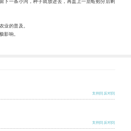
留下一条小沟，种子就放进去，再盖上一层蚯蚓分后剩
农业的普及。
极影响。
支持
[0]
反对
[0]
支持
[0]
反对
[0]