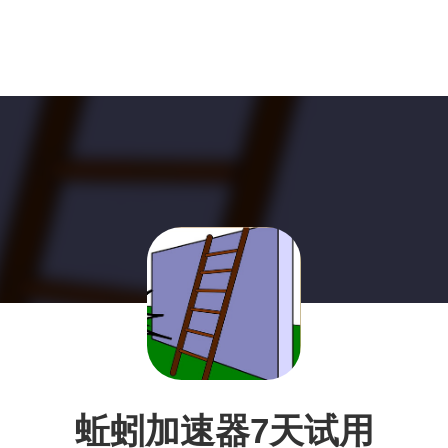
蚯蚓加速器7天试用