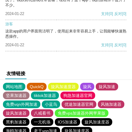
不少。
2024-01-22
支持
[0]
反对
[0]
游客
这款app的用户界面简洁明了，使用起来非常容易上手，让我能够快速熟
悉操作。
2024-01-22
支持
[0]
反对
[0]
友情链接
网站地图
QuickQ
旋风加速度器
旋风
旋风加速
坚果加速器
tiktok加速器
狗急加速器官网
免费vqn外网加速
小蓝鸟
优途加速器官网
风驰加速器
旋风加速器
八戒看书
免费vps加速器外网苹果版
黑豹加速器
一元机场
IOS加速器
旋风加速度器
海鸥加速器
老王vqn加速
旋风加速度器