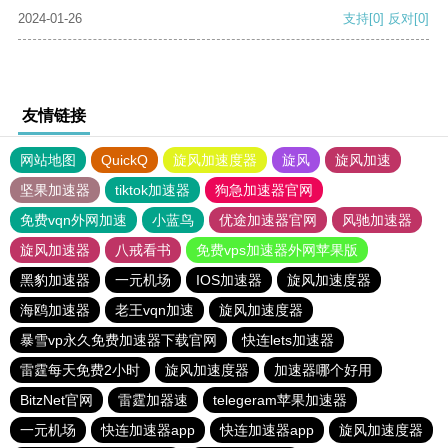
2024-01-26
支持
[0]
反对
[0]
友情链接
网站地图
QuickQ
旋风加速度器
旋风
旋风加速
坚果加速器
tiktok加速器
狗急加速器官网
免费vqn外网加速
小蓝鸟
优途加速器官网
风驰加速器
旋风加速器
八戒看书
免费vps加速器外网苹果版
黑豹加速器
一元机场
IOS加速器
旋风加速度器
海鸥加速器
老王vqn加速
旋风加速度器
暴雪vp永久免费加速器下载官网
快连lets加速器
雷霆每天免费2小时
旋风加速度器
加速器哪个好用
BitzNet官网
雷霆加器速
telegeram苹果加速器
一元机场
快连加速器app
快连加速器app
旋风加速度器