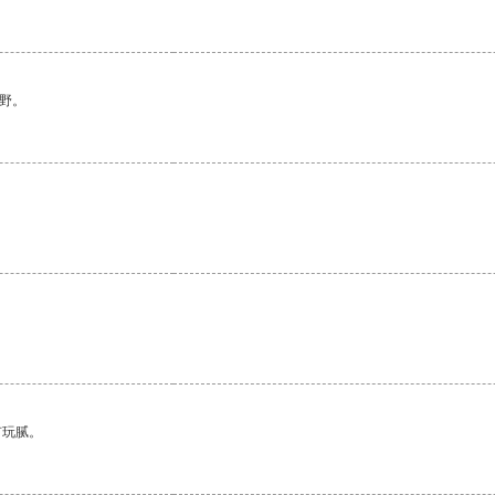
野。
。
有玩腻。