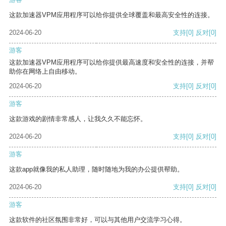
这款加速器VPM应用程序可以给你提供全球覆盖和最高安全性的连接。
2024-06-20
支持
[0]
反对
[0]
游客
这款加速器VPM应用程序可以给你提供最高速度和安全性的连接，并帮
助你在网络上自由移动。
2024-06-20
支持
[0]
反对
[0]
游客
这款游戏的剧情非常感人，让我久久不能忘怀。
2024-06-20
支持
[0]
反对
[0]
游客
这款app就像我的私人助理，随时随地为我的办公提供帮助。
2024-06-20
支持
[0]
反对
[0]
游客
这款软件的社区氛围非常好，可以与其他用户交流学习心得。