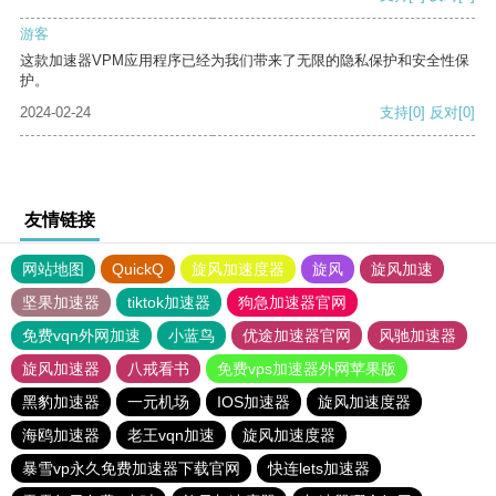
游客
这款加速器VPM应用程序已经为我们带来了无限的隐私保护和安全性保
护。
2024-02-24
支持
[0]
反对
[0]
友情链接
网站地图
QuickQ
旋风加速度器
旋风
旋风加速
坚果加速器
tiktok加速器
狗急加速器官网
免费vqn外网加速
小蓝鸟
优途加速器官网
风驰加速器
旋风加速器
八戒看书
免费vps加速器外网苹果版
黑豹加速器
一元机场
IOS加速器
旋风加速度器
海鸥加速器
老王vqn加速
旋风加速度器
暴雪vp永久免费加速器下载官网
快连lets加速器