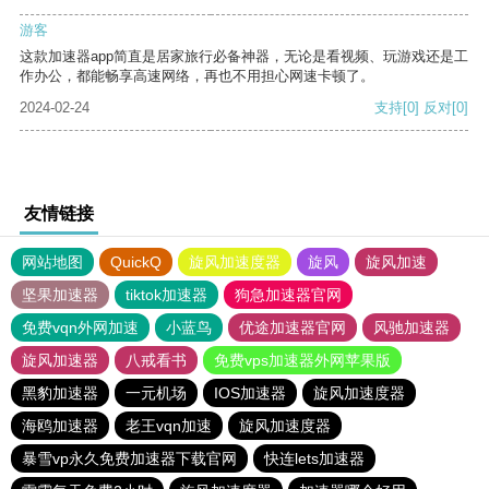
游客
这款加速器app简直是居家旅行必备神器，无论是看视频、玩游戏还是工
作办公，都能畅享高速网络，再也不用担心网速卡顿了。
2024-02-24
支持
[0]
反对
[0]
友情链接
网站地图
QuickQ
旋风加速度器
旋风
旋风加速
坚果加速器
tiktok加速器
狗急加速器官网
免费vqn外网加速
小蓝鸟
优途加速器官网
风驰加速器
旋风加速器
八戒看书
免费vps加速器外网苹果版
黑豹加速器
一元机场
IOS加速器
旋风加速度器
海鸥加速器
老王vqn加速
旋风加速度器
暴雪vp永久免费加速器下载官网
快连lets加速器