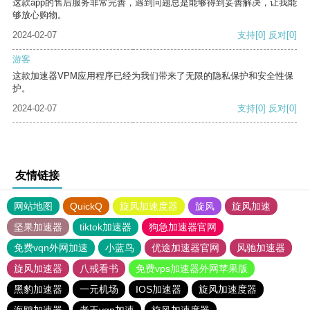
这款app的售后服务非常完善，遇到问题总是能够得到妥善解决，让我能
够放心购物。
2024-02-07
支持
[0]
反对
[0]
游客
这款加速器VPM应用程序已经为我们带来了无限的隐私保护和安全性保
护。
2024-02-07
支持
[0]
反对
[0]
友情链接
网站地图
QuickQ
旋风加速度器
旋风
旋风加速
坚果加速器
tiktok加速器
狗急加速器官网
免费vqn外网加速
小蓝鸟
优途加速器官网
风驰加速器
旋风加速器
八戒看书
免费vps加速器外网苹果版
黑豹加速器
一元机场
IOS加速器
旋风加速度器