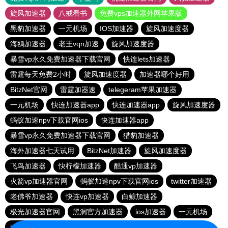
旋风加速器
八戒看书
免费vps加速器外网苹果版
黑豹加速器
一元机场
IOS加速器
旋风加速度器
海鸥加速器
老王vqn加速
旋风加速度器
暴雪vp永久免费加速器下载官网
快连lets加速器
雷霆每天免费2小时
旋风加速度器
加速器哪个好用
BitzNet官网
雷霆加器速
telegeram苹果加速器
一元机场
快连加速器app
快连加速器app
旋风加速度器
蚂蚁加速npv下载官网ios
快连加速器app
暴雪vp永久免费加速器下载官网
猎豹加速器
海外加速器七天试用
BitzNet加速器
旋风加速度器
飞鸟加速器
快柠檬加速器
酷通vp加速器
火箭vp加速器官网
蚂蚁加速npv下载官网ios
twitter加速器
老佛爷加速器
快连vp加速器
白鲸加速器
极光加速器官网
黑洞官方加速器
ios加速器
一元机场
hammer加速器
快连vp
火箭加速器