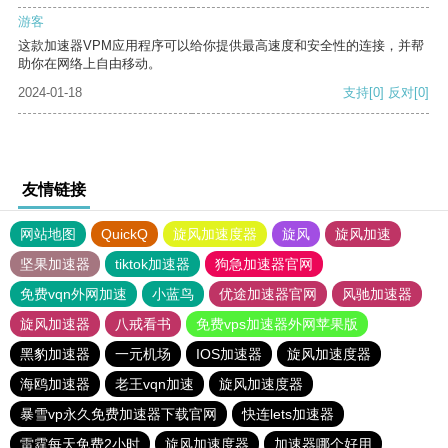
游客
这款加速器VPM应用程序可以给你提供最高速度和安全性的连接，并帮
助你在网络上自由移动。
2024-01-18
支持
[0]
反对
[0]
友情链接
网站地图
QuickQ
旋风加速度器
旋风
旋风加速
坚果加速器
tiktok加速器
狗急加速器官网
免费vqn外网加速
小蓝鸟
优途加速器官网
风驰加速器
旋风加速器
八戒看书
免费vps加速器外网苹果版
黑豹加速器
一元机场
IOS加速器
旋风加速度器
海鸥加速器
老王vqn加速
旋风加速度器
暴雪vp永久免费加速器下载官网
快连lets加速器
雷霆每天免费2小时
旋风加速度器
加速器哪个好用