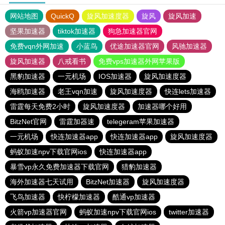
网站地图
QuickQ
旋风加速度器
旋风
旋风加速
坚果加速器
tiktok加速器
狗急加速器官网
免费vqn外网加速
小蓝鸟
优途加速器官网
风驰加速器
旋风加速器
八戒看书
免费vps加速器外网苹果版
黑豹加速器
一元机场
IOS加速器
旋风加速度器
海鸥加速器
老王vqn加速
旋风加速度器
快连lets加速器
雷霆每天免费2小时
旋风加速度器
加速器哪个好用
BitzNet官网
雷霆加器速
telegeram苹果加速器
一元机场
快连加速器app
快连加速器app
旋风加速度器
蚂蚁加速npv下载官网ios
快连加速器app
暴雪vp永久免费加速器下载官网
猎豹加速器
海外加速器七天试用
BitzNet加速器
旋风加速度器
飞鸟加速器
快柠檬加速器
酷通vp加速器
火箭vp加速器官网
蚂蚁加速npv下载官网ios
twitter加速器