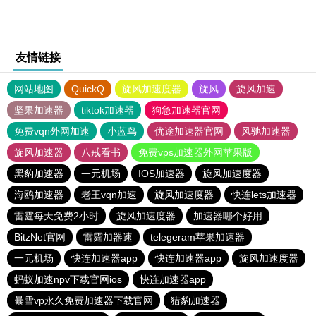
友情链接
网站地图
QuickQ
旋风加速度器
旋风
旋风加速
坚果加速器
tiktok加速器
狗急加速器官网
免费vqn外网加速
小蓝鸟
优途加速器官网
风驰加速器
旋风加速器
八戒看书
免费vps加速器外网苹果版
黑豹加速器
一元机场
IOS加速器
旋风加速度器
海鸥加速器
老王vqn加速
旋风加速度器
快连lets加速器
雷霆每天免费2小时
旋风加速度器
加速器哪个好用
BitzNet官网
雷霆加器速
telegeram苹果加速器
一元机场
快连加速器app
快连加速器app
旋风加速度器
蚂蚁加速npv下载官网ios
快连加速器app
暴雪vp永久免费加速器下载官网
猎豹加速器