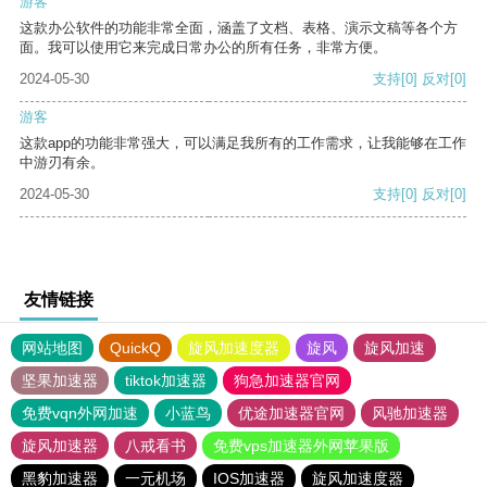
游客
这款办公软件的功能非常全面，涵盖了文档、表格、演示文稿等各个方
面。我可以使用它来完成日常办公的所有任务，非常方便。
2024-05-30
支持
[0]
反对
[0]
游客
这款app的功能非常强大，可以满足我所有的工作需求，让我能够在工作
中游刃有余。
2024-05-30
支持
[0]
反对
[0]
友情链接
网站地图
QuickQ
旋风加速度器
旋风
旋风加速
坚果加速器
tiktok加速器
狗急加速器官网
免费vqn外网加速
小蓝鸟
优途加速器官网
风驰加速器
旋风加速器
八戒看书
免费vps加速器外网苹果版
黑豹加速器
一元机场
IOS加速器
旋风加速度器