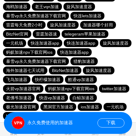
海鸥加速器
老王vqn加速
旋风加速度器
暴雪vp永久免费加速器下载官网
快连lets加速器
雷霆每天免费2小时
旋风加速度器
加速器哪个好用
BitzNet官网
雷霆加器速
telegeram苹果加速器
一元机场
快连加速器app
快连加速器app
旋风加速度器
蚂蚁加速npv下载官网ios
快连加速器app
暴雪vp永久免费加速器下载官网
猎豹加速器
海外加速器七天试用
BitzNet加速器
旋风加速度器
飞鸟加速器
快柠檬加速器
酷通vp加速器
火箭vp加速器官网
蚂蚁加速npv下载官网ios
twitter加速器
老佛爷加速器
快连vp加速器
白鲸加速器
极光加速器官网
黑洞官方加速器
ios加速器
一元机场
hammer加速器
快连vp
火箭加速器
永久免费使用的加速器
下载
0.110796s
首页
安卓
苹果
排行
推荐