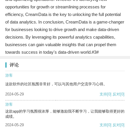
opportunities for growth or streamlining processes for
efficiency, CreamData is the key to unlocking the full potential
of data analytics. In conclusion, CreamData is a game-changer
for businesses looking to drive growth and make data-driven
decisions. By leveraging its powerful analytics capabilities,
businesses can gain valuable insights that can propel them
towards success in today's data-driven world.#3#
评论
游客
这款软件的社区氛围非常好，可以与其他用户交流学习心得。
2024-05-29
支持
[0]
反对
[0]
游客
这款app的学习氛围很浓厚，能够激励我不断学习，让我能够取得更好的
成绩。
2024-05-29
支持
[0]
反对
[0]