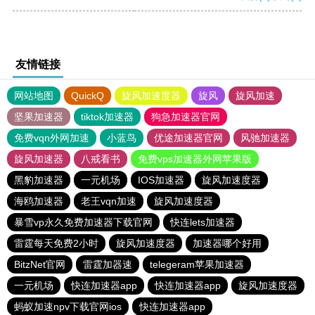
友情链接
网站地图
QuickQ
旋风加速度器
旋风
旋风加速
坚果加速器
tiktok加速器
狗急加速器官网
免费vqn外网加速
小蓝鸟
优途加速器官网
风驰加速器
旋风加速器
八戒看书
免费vps加速器外网苹果版
黑豹加速器
一元机场
IOS加速器
旋风加速度器
海鸥加速器
老王vqn加速
旋风加速度器
暴雪vp永久免费加速器下载官网
快连lets加速器
雷霆每天免费2小时
旋风加速度器
加速器哪个好用
BitzNet官网
雷霆加器速
telegeram苹果加速器
一元机场
快连加速器app
快连加速器app
旋风加速度器
蚂蚁加速npv下载官网ios
快连加速器app