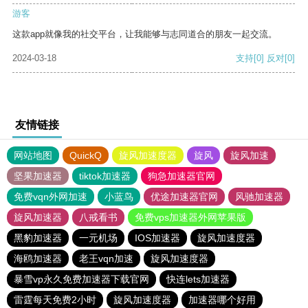
游客
这款app就像我的社交平台，让我能够与志同道合的朋友一起交流。
2024-03-18
支持
[0]
反对
[0]
友情链接
网站地图
QuickQ
旋风加速度器
旋风
旋风加速
坚果加速器
tiktok加速器
狗急加速器官网
免费vqn外网加速
小蓝鸟
优途加速器官网
风驰加速器
旋风加速器
八戒看书
免费vps加速器外网苹果版
黑豹加速器
一元机场
IOS加速器
旋风加速度器
海鸥加速器
老王vqn加速
旋风加速度器
暴雪vp永久免费加速器下载官网
快连lets加速器
雷霆每天免费2小时
旋风加速度器
加速器哪个好用